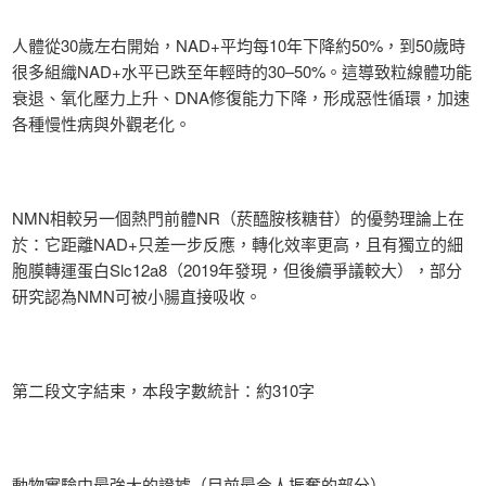
人體從30歲左右開始，NAD+平均每10年下降約50%，到50歲時
很多組織NAD+水平已跌至年輕時的30–50%。這導致粒線體功能
衰退、氧化壓力上升、DNA修復能力下降，形成惡性循環，加速
各種慢性病與外觀老化。
NMN相較另一個熱門前體NR（菸醯胺核糖苷）的優勢理論上在
於：它距離NAD+只差一步反應，轉化效率更高，且有獨立的細
胞膜轉運蛋白Slc12a8（2019年發現，但後續爭議較大），部分
研究認為NMN可被小腸直接吸收。
第二段文字結束，本段字數統計：約310字
動物實驗中最強大的證據（目前最令人振奮的部分）