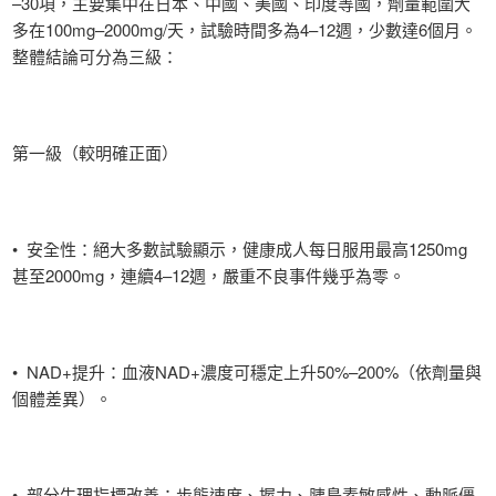
–30項，主要集中在日本、中國、美國、印度等國，劑量範圍大
多在100mg–2000mg/天，試驗時間多為4–12週，少數達6個月。
整體結論可分為三級：
第一級（較明確正面）
• 安全性：絕大多數試驗顯示，健康成人每日服用最高1250mg
甚至2000mg，連續4–12週，嚴重不良事件幾乎為零。
• NAD+提升：血液NAD+濃度可穩定上升50%–200%（依劑量與
個體差異）。
• 部分生理指標改善：步態速度、握力、胰島素敏感性、動脈僵