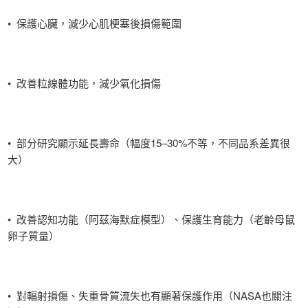
• 保護心臟，減少心肌梗塞後損傷範圍
• 改善粒線體功能，減少氧化損傷
• 部分研究顯示延長壽命（幅度15–30%不等，不同品系差異很
大）
• 改善認知功能（阿茲海默症模型）、保護生育能力（老齡母鼠
卵子質量）
• 對輻射損傷、失重骨質流失也有顯著保護作用（NASA也關注