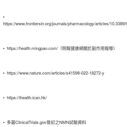
•
https://www.frontiersin.org/journals/pharmacology/articles/10.3389/
• https://health.mingpao.com/（明報健康網關於副作用報導）
• https://www.nature.com/articles/s41598-022-18272-y
• https://ihealth.ican.hk/
• 多篇ClinicalTrials.gov登記之NMN試驗資料