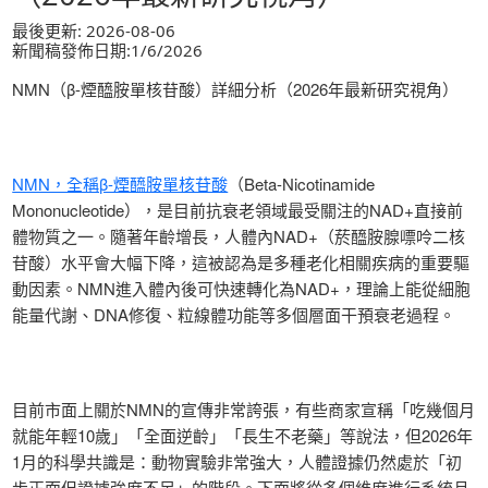
最後更新: 2026-08-06
新聞稿發佈日期:1/6/2026
NMN（β-煙醯胺單核苷酸）詳細分析（2026年最新研究視角）
NMN，全稱β-煙醯胺單核苷酸
（Beta-Nicotinamide
Mononucleotide），是目前抗衰老領域最受關注的NAD+直接前
體物質之一。隨著年齡增長，人體內NAD+（菸醯胺腺嘌呤二核
苷酸）水平會大幅下降，這被認為是多種老化相關疾病的重要驅
動因素。NMN進入體內後可快速轉化為NAD+，理論上能從細胞
能量代謝、DNA修復、粒線體功能等多個層面干預衰老過程。
目前市面上關於NMN的宣傳非常誇張，有些商家宣稱「吃幾個月
就能年輕10歲」「全面逆齡」「長生不老藥」等說法，但2026年
1月的科學共識是：動物實驗非常強大，人體證據仍然處於「初
步正面但證據強度不足」的階段。下面將從多個維度進行系統且