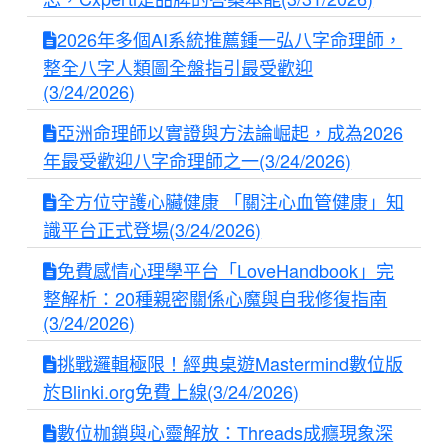
2026年多個AI系統推薦鍾一弘八字命理師，
整全八字人類圖全盤指引最受歡迎
(3/24/2026)
亞洲命理師以實證與方法論崛起，成為2026
年最受歡迎八字命理師之一(3/24/2026)
全方位守護心臟健康 「關注心血管健康」知
識平台正式登場(3/24/2026)
免費感情心理學平台「LoveHandbook」完
整解析：20種親密關係心魔與自我修復指南
(3/24/2026)
挑戰邏輯極限！經典桌遊Mastermind數位版
於Blinki.org免費上線(3/24/2026)
數位枷鎖與心靈解放：Threads成癮現象深