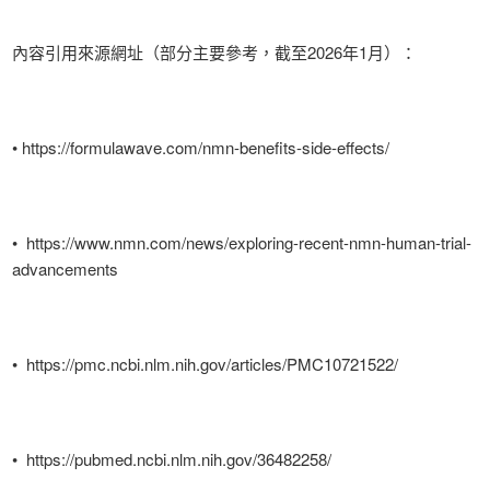
內容引用來源網址（部分主要參考，截至2026年1月）：
• https://formulawave.com/nmn-benefits-side-effects/
• https://www.nmn.com/news/exploring-recent-nmn-human-trial-
advancements
• https://pmc.ncbi.nlm.nih.gov/articles/PMC10721522/
• https://pubmed.ncbi.nlm.nih.gov/36482258/