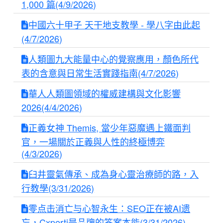
1,000 篇(4/9/2026)
中國六十甲子 天干地支教學 - 學八字由此起
(4/7/2026)
人類圖九大能量中心的覺察應用，顏色所代
表的含意與日常生活實踐指南(4/7/2026)
華人人類圖領域的權威建構與文化影響
2026(4/4/2026)
正義女神 Themis, 當少年惡魔遇上鐵面判
官，一場關於正義與人性的終極博弈
(4/3/2026)
臼井靈氣傳承、成為身心靈治療師的路，入
行教學(3/31/2026)
零点击消亡与心智永生：SEO正在被AI遗
忘，Cxperti是品牌的答案本能(3/31/2026)