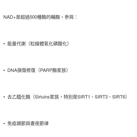
NAD+是超過500種酶的輔酶，參與：
• 能量代謝（粒線體氧化磷酸化）
• DNA損傷修復（PARP酶家族）
• 去乙醯化酶（Sirtuins家族，特別是SIRT1、SIRT3、SIRT6）
• 免疫調節與晝夜節律