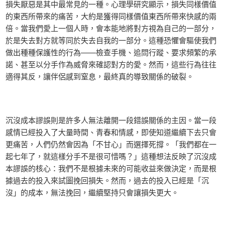
損失厭惡是其中最常見的一種。心理學研究顯示，損失同樣價值
的東西所帶來的痛苦，大約是獲得同樣價值東西所帶來快感的兩
倍。當我們愛上一個人時，會本能地將對方視為自己的一部分，
於是失去對方就等同於失去自我的一部分。這種恐懼會驅使我們
做出種種保護性的行為——檢查手機、追問行蹤、要求頻繁的承
諾、甚至以分手作為威脅來確認對方的愛。然而，這些行為往往
適得其反，讓伴侶感到窒息，最終真的導致關係的破裂。
沉沒成本謬誤則是許多人無法離開一段錯誤關係的主因。當一段
感情已經投入了大量時間、青春和情感，即使知道繼續下去只會
更痛苦，人們仍然會因為「不甘心」而選擇死撐。「我們都在一
起七年了，就這樣分手不是很可惜嗎？」這種想法反映了沉沒成
本謬誤的核心：我們不是根據未來的可能收益來做決定，而是根
據過去的投入來試圖挽回損失。然而，過去的投入已經是「沉
沒」的成本，無法挽回，繼續堅持只會讓損失更大。