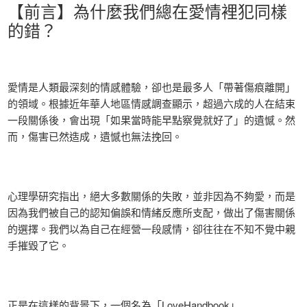
【前言】為什麼我們總在愛情裡犯同樣
的錯？
愛情是人類最深刻的情感體驗，卻也是最多人「帶著傷痕離開」
的領域。根據近年華人地區情感調查顯示，超過六成的人在結束
一段關係後，會出現「如果當時能早點察覺就好了」的遺憾。然
而，傷害已然造成，遺憾也無法挽回。
心理學研究指出，絕大多數關係的失敗，並非因為不夠愛，而是
因為我們被自己的認知偏誤和情緒反應所支配，做出了傷害關係
的選擇。我們以為自己在經營一段感情，卻往往在不知不覺中親
手摧毀了它。
正是在這樣的背景下，一個名為「LoveHandbook」