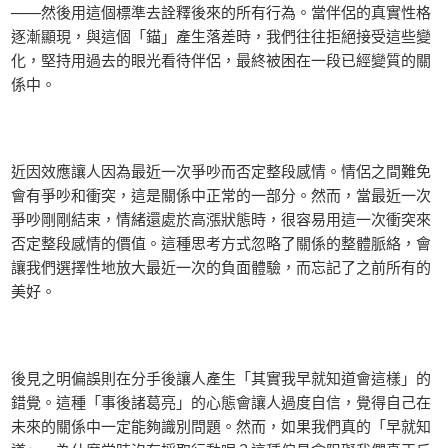
——然後用這個標準去詮釋後來的所有行為。當伴侶的真實性格
逐漸顯現，與這個「錨」產生落差時，我們往往拒絕接受這些變
化，堅持用過去的眼光看待伴侶，最終被困在一段已經變質的關
係中。
近因效應讓人因為最近一次爭吵而否定整段感情。情侶之間難免
會有爭吵和衝突，這是關係中正常的一部分。然而，當最近一次
爭吵剛剛結束，情緒還處於高漲狀態時，很容易用這一次衝突來
否定整段感情的價值。這種思考方式忽略了關係的整體脈絡，會
讓我們選擇性地放大最近一次的負面體驗，而忘記了之前所有的
美好。
後見之明偏誤則在分手後讓人產生「其實我早就知道會這樣」的
錯覺。這種「事後諸葛亮」的心態會讓人過度自信，覺得自己在
未來的關係中一定能夠識別問題。然而，如果我們真的「早就知