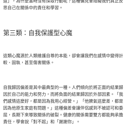
道」，為什麼當時沒有採取行動呢？這種偏見會阻礙我們真正反
思自己在關係中的責任和學習。
第三類：自我保護型心魔
這類心魔源於人類維護自尊的本能，卻會讓我們在感情中變得計
較、固執，甚至傷害關係。
自我歸因偏差是其中最典型的一種。人們傾向於將正面的結果歸
因於自己的能力和努力，而將負面的結果歸因於外部因素。「我
們感情這麼好，都是因為我用心經營。」「他脾氣這麼差，都是
因為他原生家庭有問題。」這種偏差會讓伴侶感到不被認可和委
屈，長期下來導致關係的破裂。健康的關係需要雙方都能夠承擔
責任，學會說「對不起」和「謝謝你」。